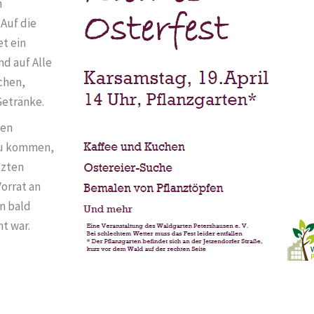
h
Auf die
t ein
d auf Alle
chen,
Getränke.
len
zu kommen,
tzten
orrat an
n bald
t war.