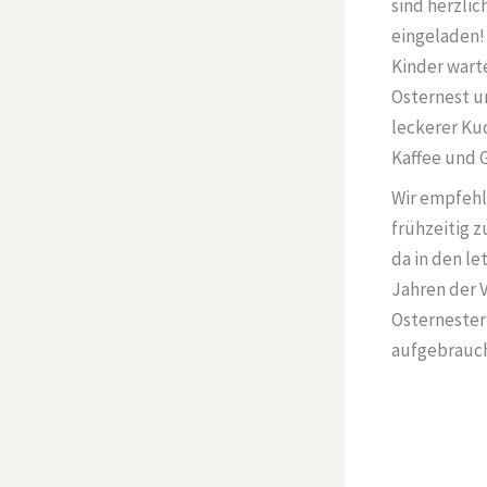
sind herzlic
eingeladen! 
Kinder warte
Osternest un
leckerer Ku
Kaffee und 
Wir empfeh
frühzeitig 
da in den le
Jahren der V
Osternester
aufgebrauch