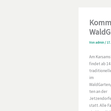
Komme
WaldG
Von
admin
/
17.
Am Karsamsta
findet ab 14
traditionell
im
WaldGarten/
ten an der
Jetzendorfe
statt. Alle F