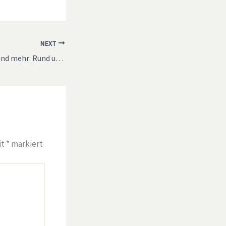
NEXT
Brechen, Flachsen und mehr: Rund um den Lein – FÄLLT LEIDER AUS!
it
*
markiert