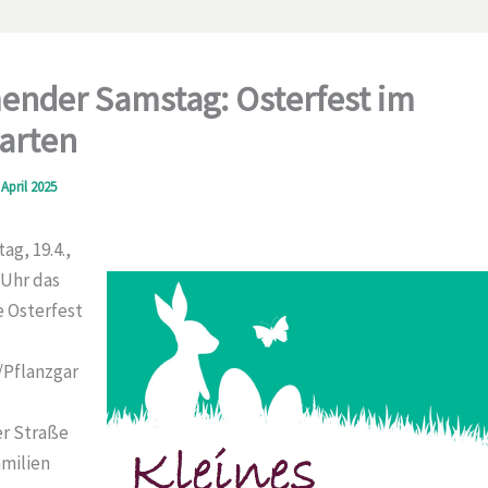
nder Samstag: Osterfest im
arten
 April 2025
g, 19.4.,
 Uhr das
e Osterfest
Pflanzgar
r Straße
amilien