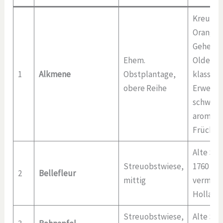
Kreuzun
Orange 
Geheimra
Ehem.
Oldenbu
1
Alkmene
Obstplantage,
klassisc
obere Reihe
Erwerbs
schwach
aromati
Früchte
Alte Sor
Streuobstwiese,
1760 bes
2
Bellefleur
mittig
vermutl
Holland
Streuobstwiese,
Alte Sort