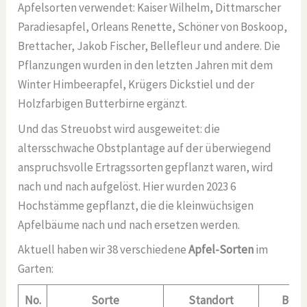
Apfelsorten verwendet: Kaiser Wilhelm, Dittmarscher
Paradiesapfel, Orleans Renette, Schöner von Boskoop,
Brettacher, Jakob Fischer, Bellefleur und andere. Die
Pflanzungen wurden in den letzten Jahren mit dem
Winter Himbeerapfel, Krügers Dickstiel und der
Holzfarbigen Butterbirne ergänzt.
Und das Streuobst wird ausgeweitet: die
altersschwache Obstplantage auf der überwiegend
anspruchsvolle Ertragssorten gepflanzt waren, wird
nach und nach aufgelöst. Hier wurden 2023 6
Hochstämme gepflanzt, die die kleinwüchsigen
Apfelbäume nach und nach ersetzen werden.
Aktuell haben wir 38 verschiedene
Apfel-Sorten
im
Garten:
No.
Sorte
Standort
Besc