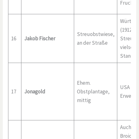
Frucht s
Württe
(1912), 
Streuobstwiese,
16
Jakob Fischer
Streuob
an der Straße
vielseiti
Standor
Ehem.
USA (194
17
Jonagold
Obstplantage,
Erwerbs
mittig
Auch als
Broich s