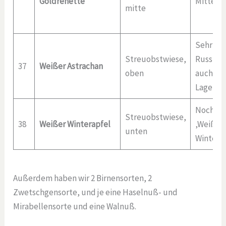
Goldrenette
Mittelfr
mitte
Sehr alt
Streuobstwiese,
Russland
37
Weißer Astrachan
oben
auch für
Lagen
Noch unk
Streuobstwiese,
38
Weißer Winterapfel
‚Weißer
unten
Winterg
Außerdem haben wir 2 Birnensorten, 2
Zwetschgensorte, und je eine Haselnuß- und
Mirabellensorte und eine Walnuß.