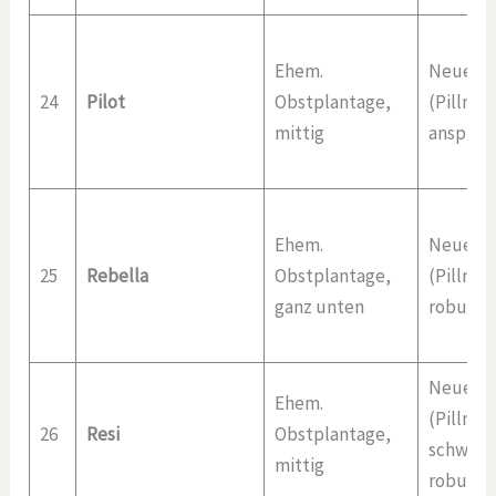
Ehem.
Neuere 
24
Pilot
Obstplantage,
(Pillnitz
mittig
anspruc
Ehem.
Neuere 
25
Rebella
Obstplantage,
(Pillnitz
ganz unten
robust.
Neuere 
Ehem.
(Pillnitz
26
Resi
Obstplantage,
schwach
mittig
robust/