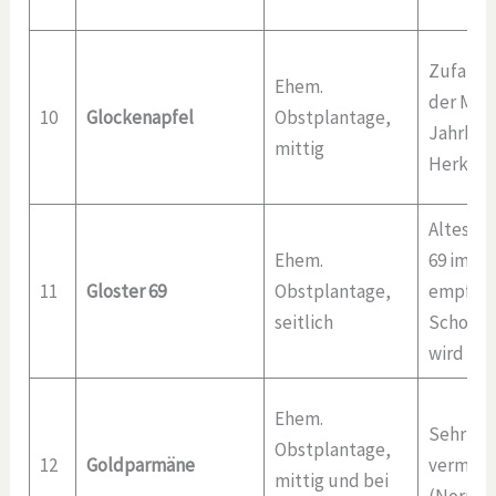
Zufallss
Ehem.
der Mitt
10
Glockenapfel
Obstplantage,
Jahrhun
mittig
Herkunft
Altes La
Ehem.
69 im Ha
11
Gloster 69
Obstplantage,
empfind
seitlich
Schorf,
wird an
Ehem.
Sehr alt
Obstplantage,
12
Goldparmäne
vermutl
mittig und bei
(Norman