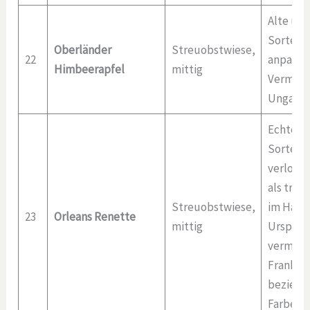
Alte und
Sorte, r
Oberländer
Streuobstwiese,
22
anpassu
Himbeerapfel
mittig
Vermutl
Ungarn, 
Echte, d
Sorte ev
verloren
als trip
Streuobstwiese,
im Hand
23
Orleans Renette
mittig
Ursprün
vermutl
Frankre
bezieht 
Farbe)