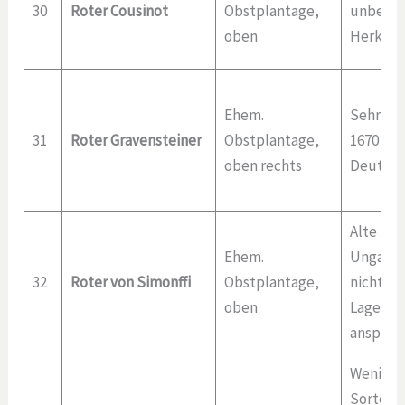
30
Roter Cousinot
Obstplantage,
unbekan
oben
Herkunf
Ehem.
Sehr alt
31
Roter Gravensteiner
Obstplantage,
1670 be
oben rechts
Deutsch
Alte Sor
Ehem.
Ungarn (
32
Roter von Simonffi
Obstplantage,
nicht e
oben
Lagen, d
anspruc
Wenig b
Sorte a