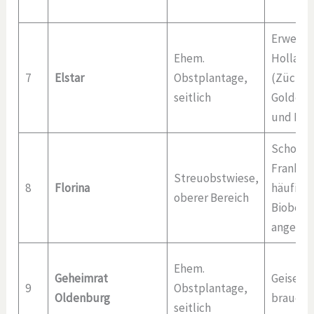
Erwerbs
Ehem.
Holland,
7
Elstar
Obstplantage,
(Züchtu
seitlich
Golden D
und Ingr
Schorfre
Frankrei
Streuobstwiese,
8
Florina
häufig b
oberer Bereich
Biobetr
angebau
Ehem.
Geheimrat
Geisenhe
9
Obstplantage,
Oldenburg
braucht
seitlich