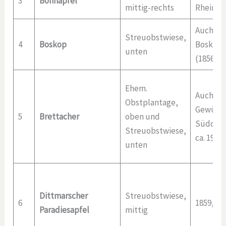
3
Bohnapfel
mittig-rechts
Rheinla
Auch ‚S
Streuobstwiese,
4
Boskop
Boskoop‘
unten
(1856, H
Ehem.
Auch ‚B
Obstplantage,
Gewürza
5
Brettacher
oben und
Süddeut
Streuobstwiese,
ca. 1910
unten
Dittmarscher
Streuobstwiese,
6
1859, D
Paradiesapfel
mittig