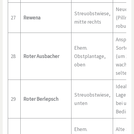
Neuere 
Streuobstwiese,
27
Rewena
(Pillnitz
mitte rechts
robust
Anspruc
Ehem.
Sorte a
28
Roter Ausbacher
Obstplantage,
(um 1870
oben
wachsel
selten M
Ideal fü
Streuobstwiese,
Lagen, 
29
Roter Berlepsch
unten
bei ung
Beding
Ehem.
Alte Sor