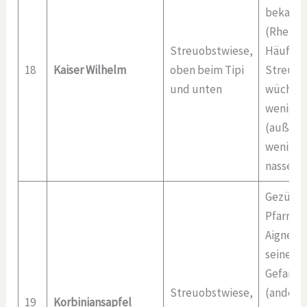
bekannt
(Rheinla
Streuobstwiese,
Häufige
18
Kaiser Wilhelm
oben beim Tipi
Streuob
und unten
wüchsig
wenig e
(außer S
weniger 
nassen 
Gezücht
Pfarrer 
Aigner 
seiner K
Gefange
Streuobstwiese,
(andere
19
Korbiniansapfel