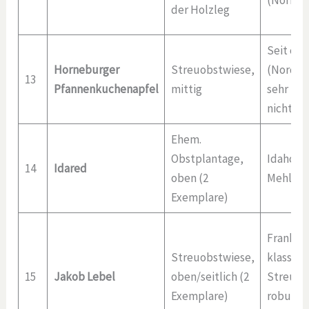
der Holzleg
Seit ca. 
Horneburger
Streuobstwiese,
(Nordde
13
Pfannenkuchenapfel
mittig
sehr ro
nicht tr
Ehem.
Obstplantage,
Idaho (1
14
Idared
oben (2
Mehltau 
Exemplare)
Frankrei
Streuobstwiese,
klassisc
15
Jakob Lebel
oben/seitlich (2
Streuob
Exemplare)
robust, 