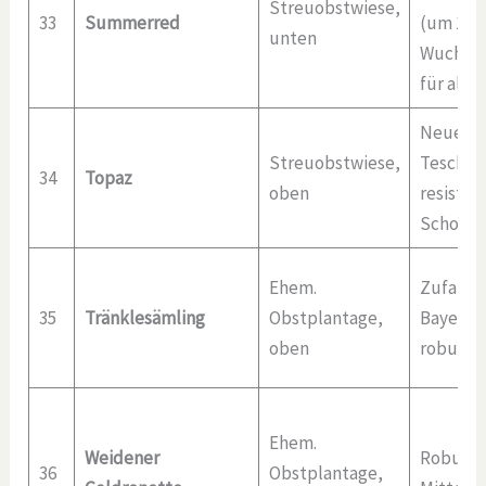
Streuobstwiese,
33
Summerred
(um 1960
unten
Wuchs, s
für alle
Neuere 
Streuobstwiese,
Teschech
34
Topaz
oben
resisten
Schorf
Ehem.
Zufallsä
35
Tränklesämling
Obstplantage,
Bayern (
oben
robust
Ehem.
Weidener
Robuste
36
Obstplantage,