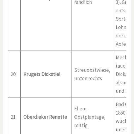
randlich
3). Gene
entspric
Sorte St
Lohmann,
der ursp
Apfel ve
Mecklen
(auch ‚C
Streuobstwiese,
20
Krugers Dickstiel
Dickstiel
unten rechts
als ansp
und rob
Bad Can
Ehem.
1850), s
21
Oberdieker Renette
Obstplantage,
wüchsig
mittig
unempfi