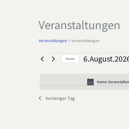
Veranstaltungen
Veranstaltungen
Veranstaltungen
6.August.202
Veranstaltungen
Heute
for
Datum
6.August.2026
wählen.
Keine Veranstaltu
Vorheriger Tag