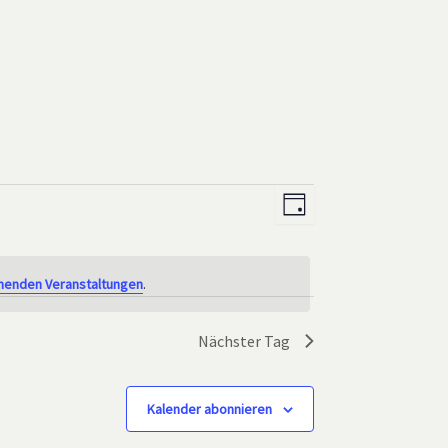
Ansichten-
Veranstaltung
Tag
Navigation
Ansichten-
Navigation
henden Veranstaltungen
.
Nächster Tag
Kalender abonnieren